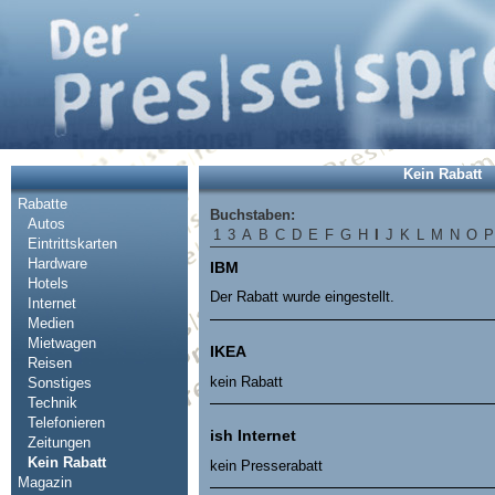
Kein Rabatt
Rabatte
Buchstaben:
Autos
1
3
A
B
C
D
E
F
G
H
I
J
K
L
M
N
O
P
Eintrittskarten
Hardware
IBM
Hotels
Der Rabatt wurde eingestellt.
Internet
Medien
Mietwagen
IKEA
Reisen
kein Rabatt
Sonstiges
Technik
Telefonieren
ish Internet
Zeitungen
Kein Rabatt
kein Presserabatt
Magazin