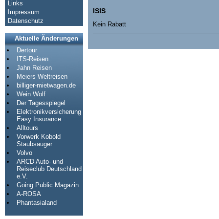
Links
ISIS
Impressum
Datenschutz
Kein Rabatt
Aktuelle Änderungen
Dertour
ITS-Reisen
Jahn Reisen
Meiers Weltreisen
billiger-mietwagen.de
Wein Wolf
Der Tagesspiegel
Elektronikversicherung
Easy Insurance
Alltours
Vorwerk Kobold
Staubsauger
Volvo
ARCD Auto- und
Reiseclub Deutschland
e.V.
Going Public Magazin
A-ROSA
Phantasialand